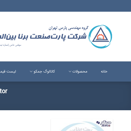
Ski
t
conten
خانه
محصولات
کاتالوگ جمکو
لیست قیم
tor