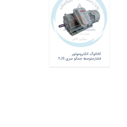
کاتالوگ الکتروموتور
فشارمتوسط جمکو سری YJS