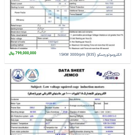
799,000,000
﷼
الکتروموتورجمکو 15KW 3000rpm (B35)