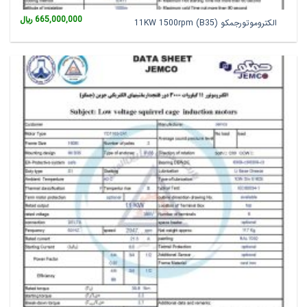
665,000,000
﷼
الکتروموتورجمکو 11KW 1500rpm (B35)