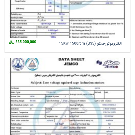
835,000,000
﷼
الکتروموتورجمکو 15KW 1500rpm (B35)