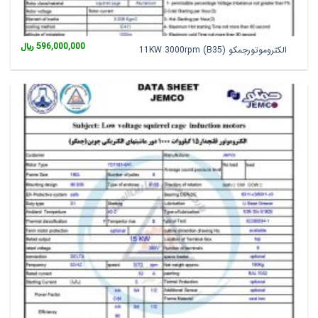
596,000,000
﷼
الکتروموتورجمکو 11KW 3000rpm (B35)