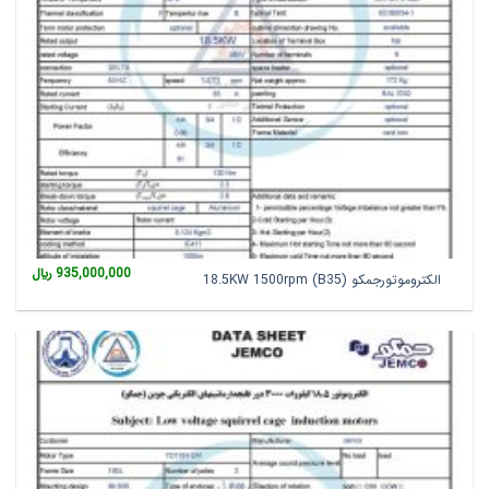
935,000,000
﷼
الکتروموتورجمکو 18.5KW 1500rpm (B35)