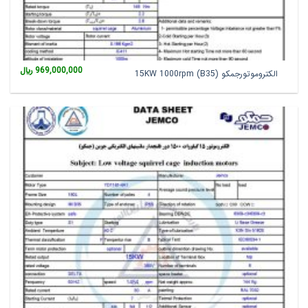
969,000,000
﷼
الکتروموتورجمکو 15KW 1000rpm (B35)