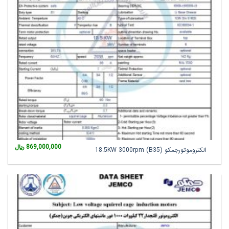
869,000,000
﷼
الکتروموتورجمکو 18.5KW 3000rpm (B35)