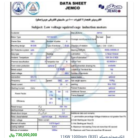
730,000,000
﷼
الکتروموتورجمکو 11KW 1000rpm (B35)