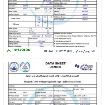
1,095,000,000
﷼
الکتروموتورجمکو 18.5KW 1000rpm (B35)