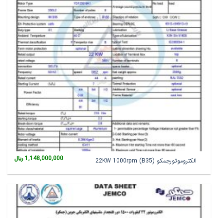
1,148,000,000
﷼
الکتروموتورجمکو 22KW 1000rpm (B35)