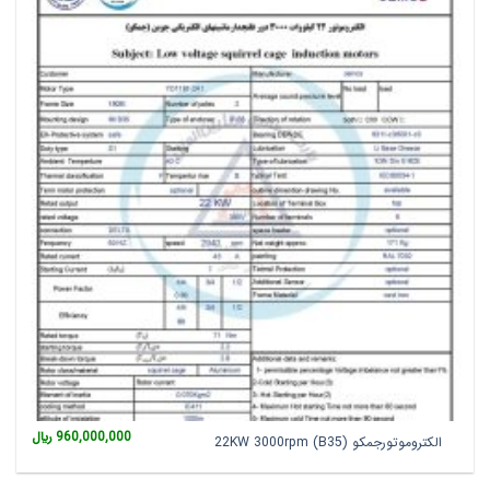
960,000,000
﷼
الکتروموتورجمکو 22KW 3000rpm (B35)