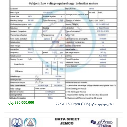
990,000,000
﷼
الکتروموتورجمکو 22KW 1500rpm (B35)