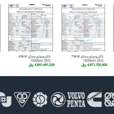
الکتروموتورجمکو 75KW
الکتروموتورجمکو 45KW
1000rpm (B3)
1500rpm (B3)
4,871,703,400
﷼
4,841,491,200
﷼