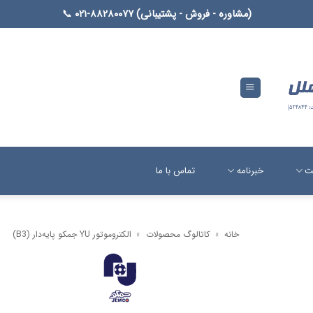
(مشاوره - فروش - پشتیبانی) ۸۸۲۸۰۰۷۷-۰۲۱
📞
ت
خبرنامه
تماس با ما
خانه
»
کاتالوگ محصولات
»
الکتروموتور YU جمکو پایه‌دار (B3)