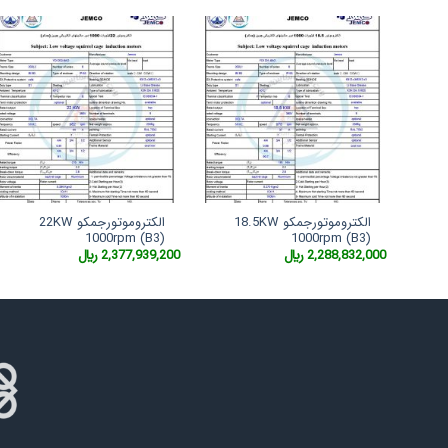
الکتروموتورجمکو 18.5KW
الکتروموتورجمکو 22KW
1000rpm (B3)
1000rpm (B3)
2,288,832,000
﷼
2,377,939,200
﷼