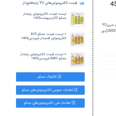
قیمت الکتروموتورهای YU پایه‌فلنج‌دار
لیست قیمت الکتروموتور پایه‌دار
جمکو 20اردیبهشت1405
قیمت و کاتالوک تفکیکی شامل DataSheet و Drawing الکتروموتور جمکو سریYU
فشارضعیف YU1403-2A0 مدل B3 پایه‌دار، قدرت 450(کیلووات) و سرعت 3000(دور
× لیست قیمت جمکو B35
الکتروموتور فلنجدار فروردین1404
× لیست قیمت الکتروموتور پایه‌دار
جمکو IMB3 فروردین1404
کاتالوگ جمکو
اطلاعات عمومی الکتروموتورهای جمکو
اطلاعات فنی الکتروموتورهای جمکو