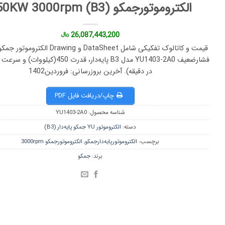
الکتروموتورجمکو 450KW 3000rpm (B3)
26,087,443,200
﷼
در دقیقه). آخرین بروزرسانی: فروردین1402
چاپ/دریافت فایل PDF
شناسه محصول:
YU1403-2A0
دسته:
الکتروموتور YU جمکو پایه‌دار (B3)
برچسب:
الکتروموتورپایه‌دارجمکو
,
الکتروموتورجمکو 3000rpm
برند:
جمکو