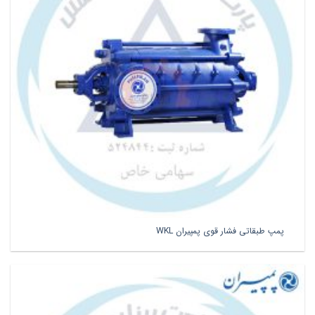
پمپ طبقاتی فشار قوی پمپیران WKL