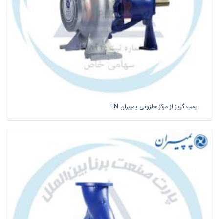
پمپ گریز از مرکز حلزونی پمپیران EN