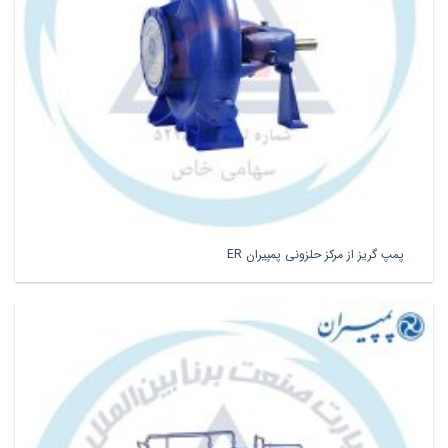
پمپ گریز از مرکز حلزونی پمپیران ER