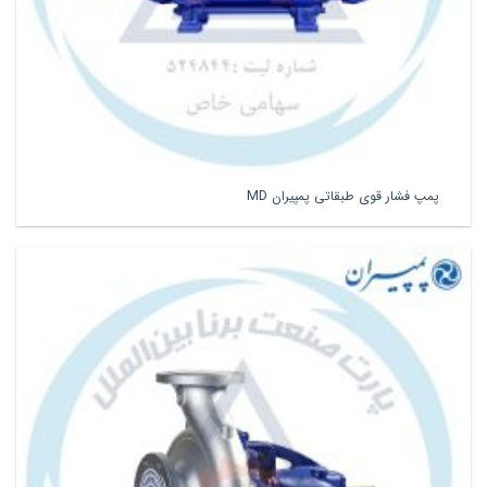
پمپ فشار قوی طبقاتی پمپیران MD