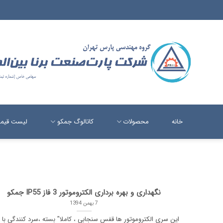
Ski
t
conten
خانه
محصولات
کاتالوگ جمکو
لیست قیم
نگهداری و بهره برداری الکتروموتور 3 فاز IP55 جمکو
7 بهمن 1394
این سری الکتروموتور ها قفس سنجابی ، کاملا” بسته ،سرد کنندگی با 