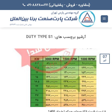
Ski
(مشاوره - فروش - پشتیبانی) ۸۸۲۸۰۰۷۷-۰۲۱
📞
t
conten
آرشیو برچسب های:
DUTY TYPE S1
07
تیر
x لیست قیمت الکتروموتور جمکو | خرداد 1400