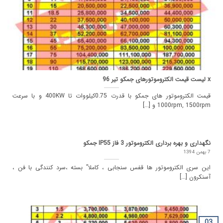
x لیست قیمت الکتروموتورهای جمکو تیر 96
قیمت الکتروموتور های جمکو با قدرت 0.75کیلووات تا 400KW و با سرعت
1000rpm, 1500rpm و [...]
نگهداری و بهره برداری الکتروموتور 3 فاز IP55 جمکو
7 بهمن 1394
این سری الکتروموتور ها قفس سنجابی ، کاملا” بسته ،سرد کنندگی با فن ،
آسنکرون [...]
03