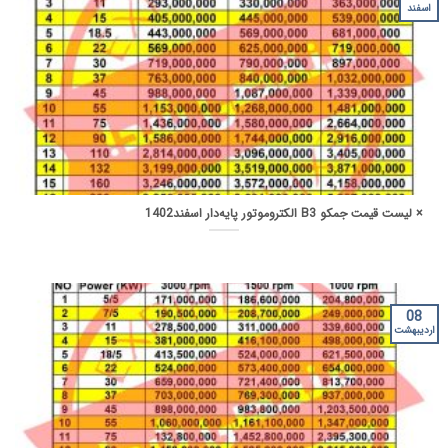
اسفند
× لیست قیمت جمکو B3 الکتروموتور پایه‌دار اسفند1402
08
اردیبهشت