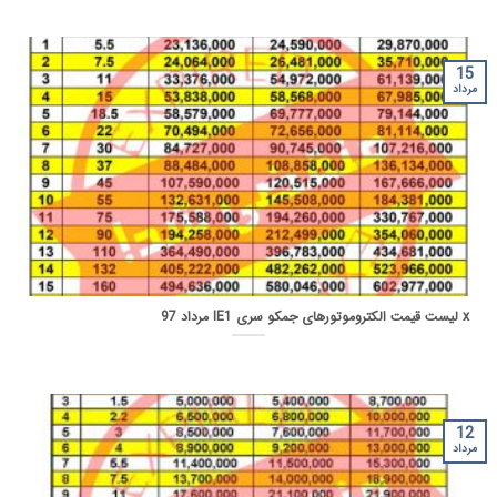
15
مرداد
x لیست قیمت الکتروموتورهای جمکو سری IE1 مرداد 97
12
مرداد