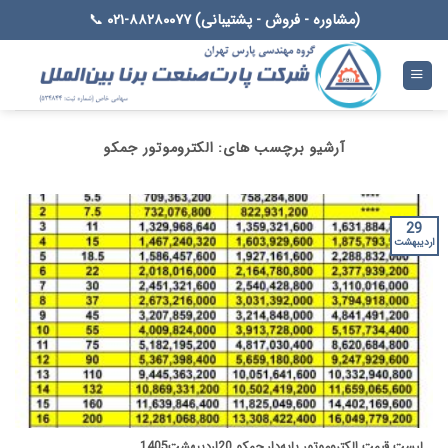
Ski
(مشاوره - فروش - پشتیبانی) ۸۸۲۸۰۰۷۷-۰۲۱
📞
t
conten
آرشیو برچسب های:
الکتروموتور جمکو
29
اردیبهشت
لیست قیمت الکتروموتور پایه‌دار جمکو 20اردیبهشت1405