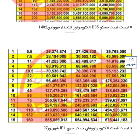
× لیست قیمت جمکو B35 الکتروموتور فلنجدار فروردین1402
14
شهریور
x لیست قیمت الکتروموتورهای جمکو سری IE1 شهریور97