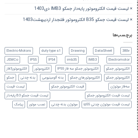
× لیست قیمت الکتروموتور پایه‌دار جمکو IMB3 دی1403
× لیست قیمت جمکو B35 الکتروموتور فلنجدار اردیبهشت1403
برچسب‌ها
Electric-Motors
duty type s1
Drawing
DataSheet
380v
JEMCo
IP55
IP54
imb35
IMB3
Electromotor
الكتروموتور جمكو
الكتروموتور جمكو سه فاز IP55
الکتروموتور
الکتروموتور3فاز
الکتروموتور جمکو
الکتروموتورهای جمکو
بدنه آلومینیومی
بدنه چدنی
جمکو
سه‌فاز موتوژن
قیمت الکتروموتور جمکو
لیست قیمت
لیست قیمت الکتروموتور جمکو
لیست قیمت جمکو B3 پایه‌دار
لیست قیمت موتوژن چدنی ip55
موتوژن بدنه چدنی
نصب موتور
پیامک